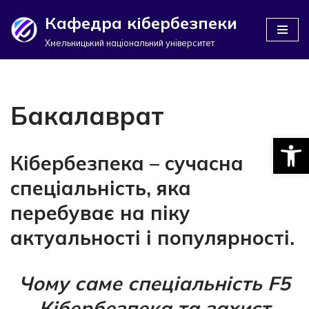
Кафедра кібербезпеки
Перейти
Хмельницький національний університет
до
вмісту
Бакалаврат
Відкри
Кібербезпека – сучасна
спеціальність, яка
перебуває на піку
актуальності і популярності.
Чому саме спеціальність F5
Кібербезпека та захист