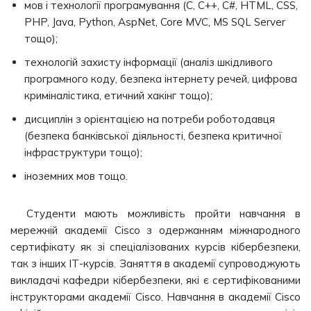
мов і технології програмування (C, C++, C#, HTML, CSS,
PHP, Java, Python, AspNet, Core MVC, MS SQL Server
тощо);
технологій захисту інформації (аналіз шкідливого
програмного коду, безпека інтернету речей, цифрова
криміналістика, етичний хакінг тощо);
дисциплін з орієнтацією на потреби роботодавця
(безпека банківської діяльності, безпека критичної
інфраструктури тощо);
іноземних мов тощо.
Студенти мають можливість пройти навчання в
мережній академії Cisco з одержанням міжнародного
сертифікату як зі спеціалізованих курсів кібербезпеки,
так з інших ІТ-курсів. Заняття в академії супроводжують
викладачі кафедри кібербезпеки, які є сертифікованими
інструкторами академії Cisco. Навчання в академії Cisco