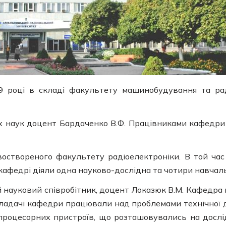
9 році в складі факультету машинобудування та рад
 наук доцент Бардаченко В.Ф. Працівниками кафедри з
оствореного факультету радіоелектроніки. В той час 
и кафедрі діяли одна науково-дослідна та чотири навчал
й науковий співробітник, доцент Локазюк В.М. Кафедра
Викладачі кафедри працювали над проблемами технічної
опроцесорних пристроїв, що розташовувались на дослід