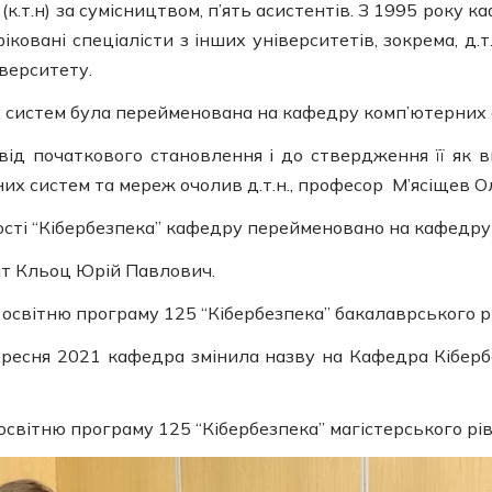
(к.т.н) за сумісництвом, п’ять асистентів. З 1995 року 
вані спеціалісти з інших університетів, зокрема, д.т.н.
іверситету.
систем була перейменована на кафедру комп’ютерних 
ід початкового становлення і до ствердження її як 
их систем та мереж очолив д.т.н., професор М’ясіщев 
ності “Кібербезпека” кафедру перейменовано на кафедру
ент Кльоц Юрій Павлович.
освітню програму 125 “Кібербезпека” бакалаврського рі
 вересня 2021 кафедра змінила назву на Кафедра Кібер
світню програму 125 “Кібербезпека” магістерського рів