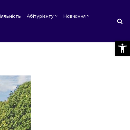
іяльність
Абітурієнту
Навчання
Відкри