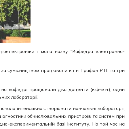
іоелектроніки і мала назву “Кафедра електронно-
а сумісництвом працювали к.т.н. Графов Р.П. та три
на кафедрі працювали два доценти (к.ф-м.н.), один
ьних лабораторії.
 почала інтенсивно створювати навчальні лабораторії,
 діагностики обчислювальних пристроїв та систем при
но-експериментальній базі інституту. На той час на