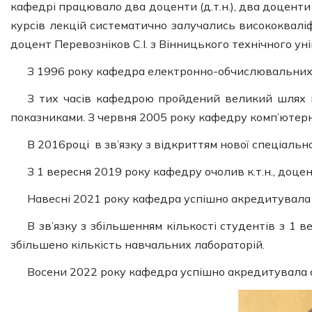
кафедрі працювало два доценти (д.т.н.), два доценти 
курсів лекцій систематично залучались висококваліфіко
доцент Перевознiков С.І. з Вінницького технічного ун
З 1996 року кафедра електронно-обчислювальних 
З тих часів кафедрою пройдений великий шлях в
показниками. З червня 2005 року кафедру комп’ютерн
В 2016році в зв’язку з відкриттям нової спеціаль
З 1 вересня 2019 року кафедру очолив к.т.н., доц
Навесні 2021 року кафедра успішно акредитувала 
В зв’язку з збільшенням кількості студентів з 1
збільшено кількість навчальних лабораторій.
Восени 2022 року кафедра успішно акредитувала о