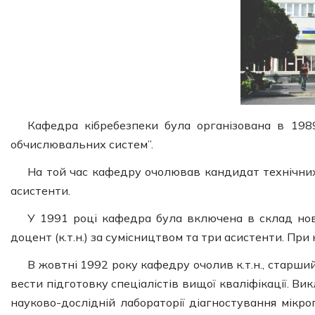
Кафедра кібребезпеки була організована в 198
обчислювальних систем”.
На той час кафедру очолював кандидат технічних
асистенти.
У 1991 році кафедра була включена в склад нов
доцент (к.т.н.) за сумісництвом та три асистенти. Пр
В жовтні 1992 року кафедру очолив к.т.н., старши
вести підготовку спеціалістів вищої кваліфікації. 
науково-дослідній лабораторії діагностування мікр