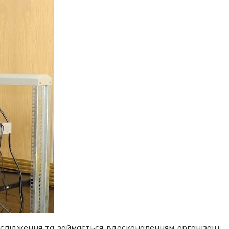
слідження та займається вдосконаленням організації