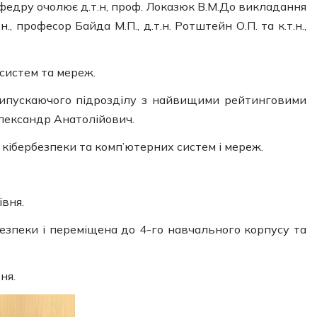
кафедру очолює д.т.н, проф. Локазюк В.М.До викладання
, професор Байда М.П., д.т.н. Ротштейн О.П. та к.т.н.,
систем та мереж.
випускаючого підрозділу з найвищими рейтинговими
Олександр Анатолійович.
 кібербезпеки та комп’ютерних систем і мереж.
вня.
безпеки і переміщена до 4-го навчального корпусу та
ня.