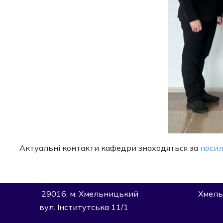
Актуальні контакти кафедри знаходяться за
поси
29016, м. Хмельницький
Хмель
вул. Інститутська 11/1