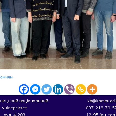
ланням
.
ницький національний
kb@khmnu.edu
університет
097-218-79-5
ауд. 4-203
12-95 (вн. тел.