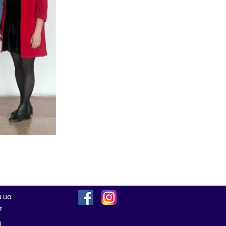
.ua
7
)