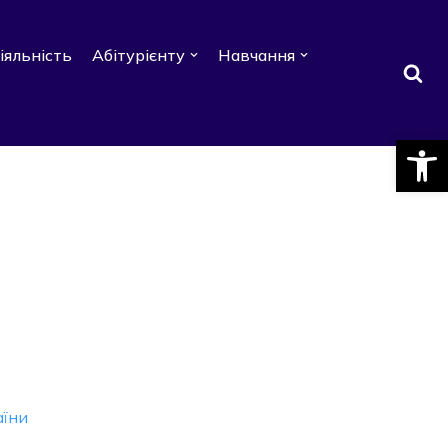
іяльність
Абітурієнту
Навчання
Відкри
аїни