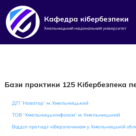
Перейти
Кафедра кібербезпеки
до
Хмельницький національний університет
вмісту
Бази практики 125 Кібербезпека п
ДП “Новатор” м. Хмельницький
ТОВ “Хмельницькінфоком” м. Хмельницький
Відділ протидії кіберзлочинам у Хмельницькій обла