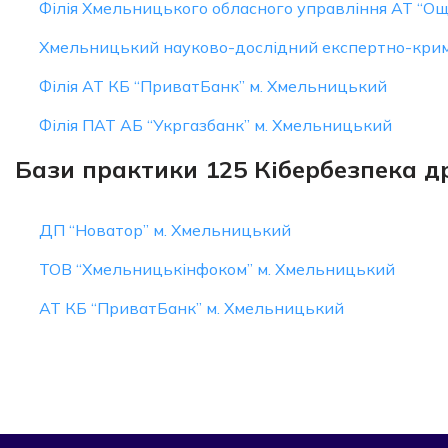
Філія Хмельницького обласного управління АТ “Ощ
Хмельницький науково-дослідний експертно-крим
Філія АТ КБ “ПриватБанк” м. Хмельницький
Філія ПАТ АБ “Укргазбанк” м. Хмельницький
Бази практики 125 Кібербезпека др
ДП “Новатор” м. Хмельницький
ТОВ “Хмельницькінфоком” м. Хмельницький
АТ КБ “ПриватБанк” м. Хмельницький