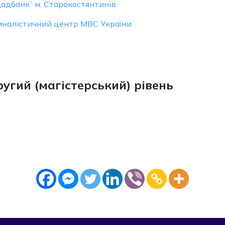
адбанк” м. Старокостянтинів
налістичний центр МВС України
угий (магістерський) рівень