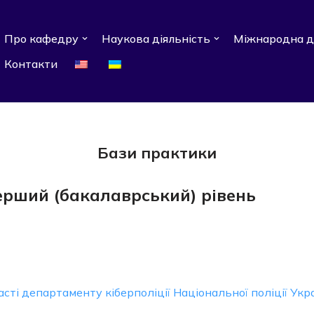
Про кафедру
Наукова діяльність
Міжнародна д
Контакти
Бази практики
ерший (бакалаврський) рівень
сті департаменту кіберполіції Національної поліції Укр