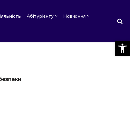
іяльність
Абітурієнту
Навчання
Відкри
безпеки