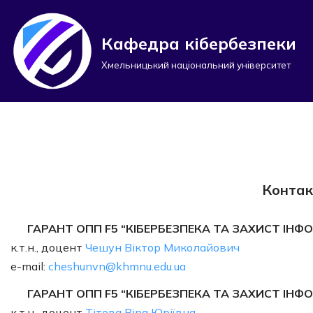
Перейти
Кафедра кібербезпеки
до
Хмельницький національний університет
вмісту
Контак
ГАРАНТ ОПП F5 “КІБЕРБЕЗПЕКА ТА ЗАХИСТ ІНФ
к.т.н., доцент
Чешун Віктор Миколайович
e-mail:
cheshunvn@khmnu.edu.ua
ГАРАНТ ОПП F5 “КІБЕРБЕЗПЕКА ТА ЗАХИСТ ІНФО
к.т.н., доцент
Тітова Віра Юріївна