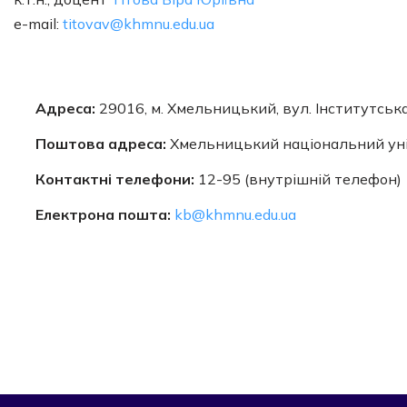
e-mail:
titovav@khmnu.edu.ua
Адреса:
29016, м. Хмельницький, вул. Інститутськ
Поштова адреса:
Хмельницький національний уні
Контактні телефони:
12-95 (внутрішній телефон)
Електрона пошта:
kb@khmnu.edu.ua