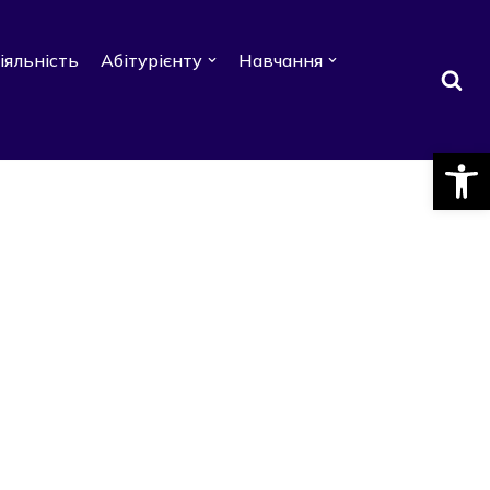
іяльність
Абітурієнту
Навчання
Відкри