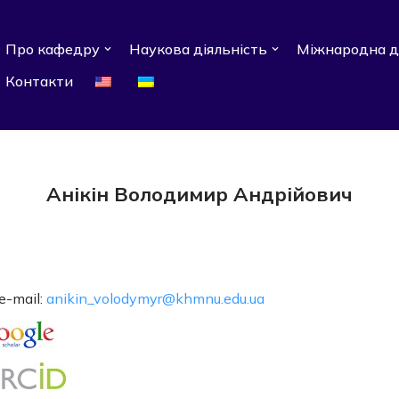
Про кафедру
Наукова діяльність
Міжнародна д
Контакти
Анікін Володимир Андрійович
e-mail:
anikin_volodymyr@khmnu.edu.ua