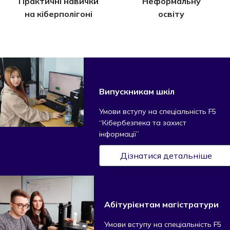
Практичні навички
Неформальну
на кіберполігоні
освіту
Випускникам шкіл
Умови вступу на спеціальність F5
“Кібербезпека та захист
інформації”
Дізнатися детальніше
Абітурієнтам магістратури
Умови вступу на спеціальність F5