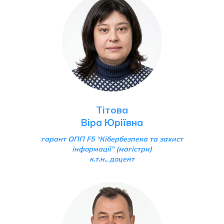
Тітова
Віра Юріївна
г
арант ОПП F5 “Кібербезпека та захист
інформації”
(магістри)
к.т.н., доцент