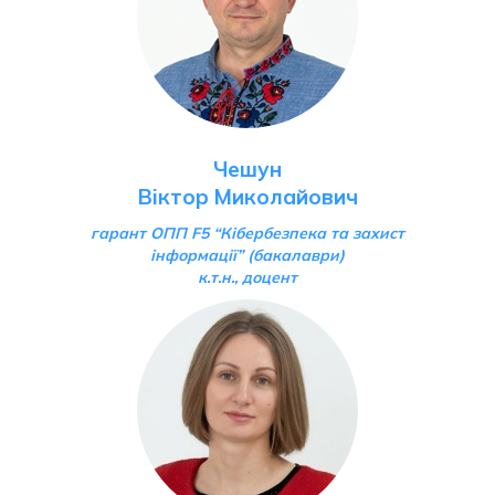
Чешун
Віктор Миколайович
гарант ОПП F5 “Кібербезпека та захист
інформації”
(бакалаври)
к.т.н., доцент